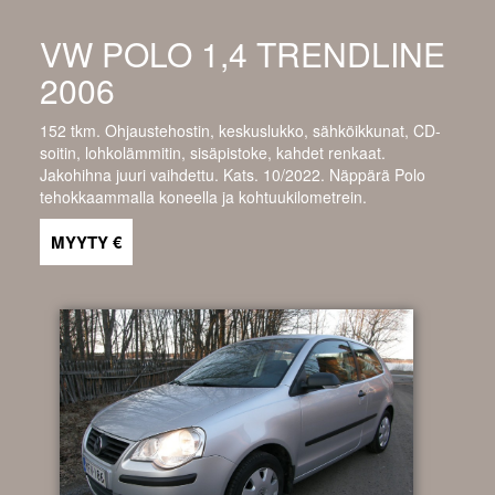
VW POLO 1,4 TRENDLINE
2006
152 tkm. Ohjaustehostin, keskuslukko, sähköikkunat, CD-
soitin, lohkolämmitin, sisäpistoke, kahdet renkaat.
Jakohihna juuri vaihdettu. Kats. 10/2022. Näppärä Polo
tehokkaammalla koneella ja kohtuukilometrein.
MYYTY €