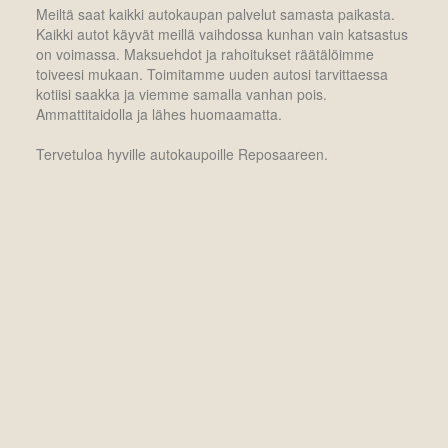
Meiltä saat kaikki autokaupan palvelut samasta paikasta.
Kaikki autot käyvät meillä vaihdossa kunhan vain katsastus
on voimassa. Maksuehdot ja rahoitukset räätälöimme
toiveesi mukaan. Toimitamme uuden autosi tarvittaessa
kotiisi saakka ja viemme samalla vanhan pois.
Ammattitaidolla ja lähes huomaamatta.
Tervetuloa hyville autokaupoille Reposaareen.